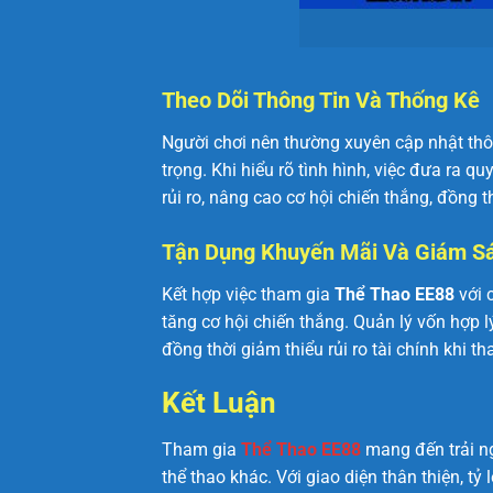
Theo Dõi Thông Tin Và Thống Kê
Người chơi nên thường xuyên cập nhật thô
trọng. Khi hiểu rõ tình hình, việc đưa ra 
rủi ro, nâng cao cơ hội chiến thắng, đồng 
Tận Dụng Khuyến Mãi Và Giám S
Kết hợp việc tham gia
Thể Thao EE88
với 
tăng cơ hội chiến thắng. Quản lý vốn hợp l
đồng thời giảm thiểu rủi ro tài chính khi t
Kết Luận
Tham gia
Thể Thao EE88
mang đến trải ng
thể thao khác. Với giao diện thân thiện, t