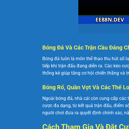
Bóng Đá Và Các Trận Cầu Đáng C
Bóng đá luôn là môn thể thao thu hút số l
tiếp khi trận đấu đang diễn ra. Các kèo cư
thống kê giúp tăng cơ hội chiến thắng và t
Bóng Rổ, Quần Vợt Và Các Thể Lo
Ngoài bóng đá, nhà cái còn cung cấp các t
cược đa dạng, từ kết quả trận đấu, điểm số
người chơi đưa ra quyết định chính xác, n
Cách Tham Gia Và Đặt Cư