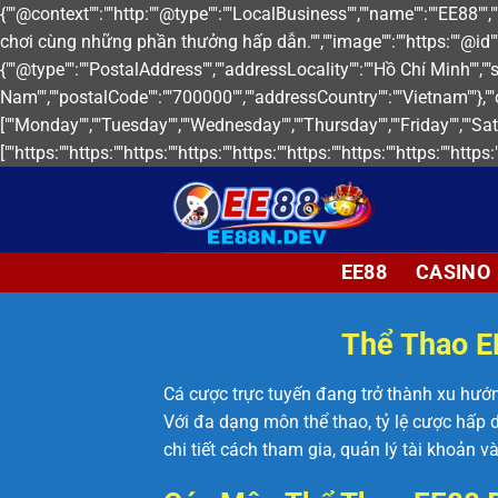
{""@context"":""http:""@type"":""LocalBusiness"",""name"":""EE88
chơi cùng những phần thưởng hấp dẫn."",""image"":""https:""@id""
{""@type"":""PostalAddress"",""addressLocality"":""Hồ Chí Minh"
Nam"",""postalCode"":""700000"",""addressCountry"":""Vietnam""},
[""Monday"",""Tuesday"",""Wednesday"",""Thursday"",""Friday"",""Satu
[""https:""https:""https:""https:""https:""https:""https:""https:""https:
EE88
CASINO
Thể Thao E
Cá cược trực tuyến đang trở thành xu hướng
Với đa dạng môn thể thao, tỷ lệ cược hấp
chi tiết cách tham gia, quản lý tài khoản 