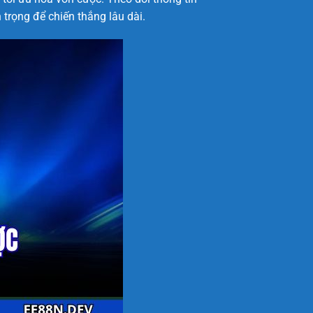
 trọng để chiến thắng lâu dài.