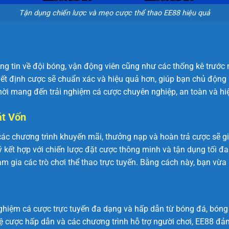
Tận dụng chiến lược và mẹo cược thể thao EE88 hiệu quả
ng tin về đội bóng, vận động viên cũng như các thống kê trước
quyết định cược sẽ chuẩn xác và hiệu quả hơn, giúp bạn chủ động
thời mang đến trải nghiệm cá cược chuyên nghiệp, an toàn và hiệ
át Vốn
các chương trình khuyến mãi, thưởng nạp và hoàn trả cược sẽ gi
ý kết hợp với chiến lược đặt cược thông minh và tận dụng tối đ
ham gia các trò chơi thể thao trực tuyến. Bằng cách này, bạn vừa 
hiệm cá cược trực tuyến đa dạng và hấp dẫn từ bóng đá, bóng
ỷ lệ cược hấp dẫn và các chương trình hỗ trợ người chơi, EE88 đ