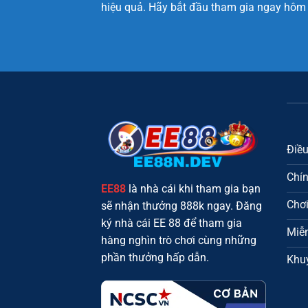
hiệu quả. Hãy bắt đầu tham gia ngay hôm n
Điều
Chí
EE88
là nhà cái khi tham gia bạn
Chơi
sẽ nhận thưởng 888k ngay. Đăng
ký nhà cái EE 88 để tham gia
Miễn
hàng nghìn trò chơi cùng những
phần thưởng hấp dẫn.
Khu