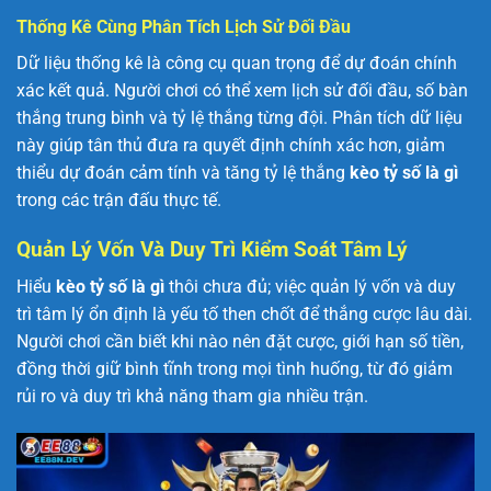
Thống Kê Cùng Phân Tích Lịch Sử Đối Đầu
Dữ liệu thống kê là công cụ quan trọng để dự đoán chính
xác kết quả. Người chơi có thể xem lịch sử đối đầu, số bàn
thắng trung bình và tỷ lệ thắng từng đội. Phân tích dữ liệu
này giúp tân thủ đưa ra quyết định chính xác hơn, giảm
thiểu dự đoán cảm tính và tăng tỷ lệ thắng
kèo tỷ số là gì
trong các trận đấu thực tế.
Quản Lý Vốn Và Duy Trì Kiểm Soát Tâm Lý
Hiểu
kèo tỷ số là gì
thôi chưa đủ; việc quản lý vốn và duy
trì tâm lý ổn định là yếu tố then chốt để thắng cược lâu dài.
Người chơi cần biết khi nào nên đặt cược, giới hạn số tiền,
đồng thời giữ bình tĩnh trong mọi tình huống, từ đó giảm
rủi ro và duy trì khả năng tham gia nhiều trận.