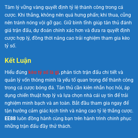
Tâm lý vững vàng quyết định tỷ lệ thành công trong cá
cược. Khi thắng, không nên quá hưng phấn; khi thua, cũng
nên tránh nóng vội gỡ gạc. Giữ bình tĩnh giúp tân thủ đánh
giá trận đấu, dự đoán chính xác hơn và đưa ra quyết định
cược hợp lý, đồng thời nâng cao trải nghiệm tham gia kèo
tỷ số.
Kết Luận
Hiểu đúng
kèo tỷ số là gì
, phân tích trận đấu chi tiết và
quản lý vốn thông minh là yếu tố quan trọng để thành công
trong cá cược bóng đá. Tân thủ cần kiên nhẫn học hỏi, áp
dụng chiến thuật hợp lý và lựa chọn nhà cái uy tín để trải
nghiệm minh bạch và an toàn. Bắt đầu tham gia ngay để
tận hưởng cảm giác kịch tính và nâng cao tỷ lệ thắng cược.
EE88
luôn đồng hành cùng bạn trên hành trình chinh phục
những trận đấu đầy thử thách.