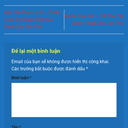
Kèo Thẻ Phạt Là Gì – Chiến
Đá Gà Cựa Sắt – Tất Tần Tật
Lược Dự Đoán Đỉnh Cao
Chiến Thuật Cho Tân Thủ
Dành Cho Tân Thủ
Để lại một bình luận
Email của bạn sẽ không được hiển thị công khai.
Các trường bắt buộc được đánh dấu
*
Bình luận
*
Tên
*